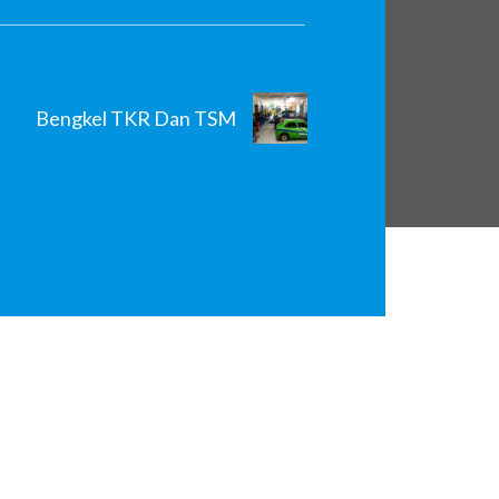
a 3 LKS Nasional Tahun
Bengkel TKR Dan TSM
ita, Raka...
otik dengan...
engarahkan pada pekerjaan atau
Industri Redhat Academy
lam bidang Networking...
GOK
erintegritas, kompeten, siap...