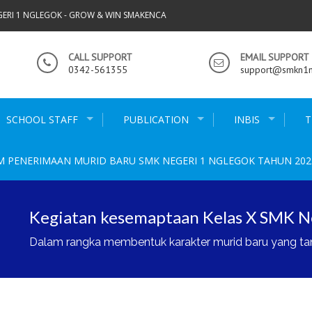
GERI 1 NGLEGOK - GROW & WIN SMAKENCA
CALL SUPPORT
EMAIL SUPPORT
0342-561355
support@smkn1ng
TKJ SMKN 1 Nglegok Membuka Kelas 
SCHOOL STAFF
PUBLICATION
INBIS
T
Setelah menjalin kerjasama industri / kelas industri da
M PENERIMAAN MURID BARU SMK NEGERI 1 NGLEGOK TAHUN 202
VISI, MISI & TUJUAN SMKN 1 NGLE
Visi Terwujudnya lulusan yang bertakwa, sehat, cerdas, b
Kegiatan kesemaptaan Kelas X SMK N
Dalam rangka membentuk karakter murid baru yang tangg
Kegiatan Kesemaptaan Kelas XI SMK 
Ajaran 2025/2026