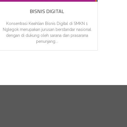
SI, MUTASI ORANG
BISNIS DIGITAL
IL LOMBA SMK NEGERI 1
Konsentrasi Keahlian Bisnis Digital di SMKN 1
Konsent
Nglegok merupakan jurusan berstandar nasional
peny
dengan di dukung oleh sarana dan prasarana
kualita
penunjang...
s seleksi...
ANG SMAN DAN SMKN
AN 2025/202
SMK NEGERI 1 NGLEGOK
ruan di SMKN...
sa
Blitar lewat...