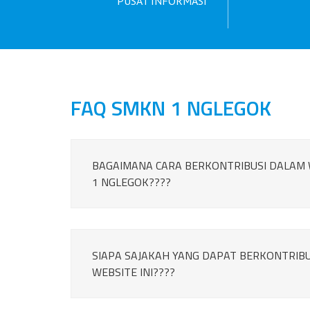
PUSAT INFORMASI
FAQ SMKN 1 NGLEGOK
BAGAIMANA CARA BERKONTRIBUSI DALAM
1 NGLEGOK????
Nama : Agus Pramono Tempat,Tgl 
1974 Jabatan : Waka Humas Mape
SIAPA SAJAKAH YANG DAPAT BERKONTRIB
WEBSITE INI????
AGUS PRAMONO