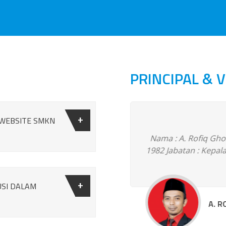
PRINCIPAL & V
 WEBSITE SMKN
Lahir : Blitar, 30 Agustus
Nama : A. Rofiq Ghozal
l : Teknik Sepeda Motor
1982 Jabatan : Kepa
USI DALAM
A. R