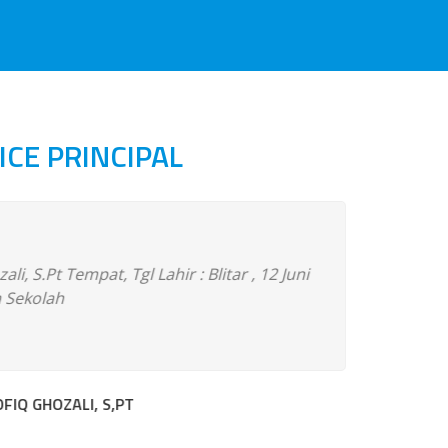
ICE PRINCIPAL
i, S.Pt Tempat, Tgl Lahir : Blitar , 12 Juni
Nama : Na
la Sekolah
18 Novem
Kendaraa
OFIQ GHOZALI, S,PT