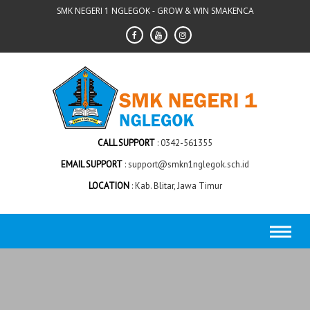
Skip
SMK NEGERI 1 NGLEGOK - GROW & WIN SMAKENCA
to
content
CALL SUPPORT
0342-561355
EMAIL SUPPORT
support@smkn1nglegok.sch.id
LOCATION
Kab. Blitar, Jawa Timur