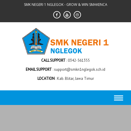
Skip
SMK NEGERI 1 NGLEGOK - GROW & WIN SMAKENCA
to
content
CALL SUPPORT
0342-561355
EMAIL SUPPORT
support@smkn1nglegok.sch.id
LOCATION
Kab. Blitar, Jawa Timur