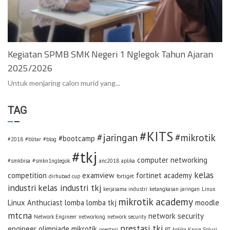
Kegiatan SPMB SMK Negeri 1 Nglegok Tahun Ajaran
2025/2026
Untuk menjaring calon murid yang...
TAG
#KITS
#jaringan
#mikrotik
#bootcamp
#2018
#blitar
#blog
#tkj
computer networking
#smkbisa
#smkn1nglegok
anc2018
aplika
kelas
competition
examview
fortinet academy
dirhubad cup
fortiget
industri
kelas industri tkj
kerjasama industri
ketangkasan jaringan
Linux
mikrotik academy
Linux Anthuciast
lomba
lomba tkj
moodle
mtcna
network security
Network Engineer
networking
network security
prestasi tkj
engineer
olimpiade mikrotik
prestasi
PT Aplika Karya Solusi