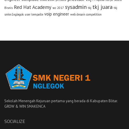
sysadmin
tkj juara
Red Hat Academy
Bisnis
scc 2017
tkj
tkj
voip engineer
smkn1nglegok
user tempalte
web desain competition
Sekolah Menengah Kejuruan pertama yang berada di Kabupaten Blitar.
GROW & WIN SMAKENCA
SOCIALIZE