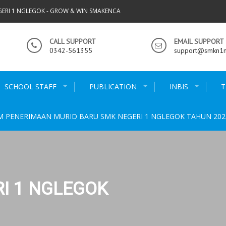
GERI 1 NGLEGOK - GROW & WIN SMAKENCA
CALL SUPPORT
EMAIL SUPPORT
0342-561355
support@smkn1ng
SCHOOL STAFF
PUBLICATION
INBIS
T
M PENERIMAAN MURID BARU SMK NEGERI 1 NGLEGOK TAHUN 202
I 1 NGLEGOK