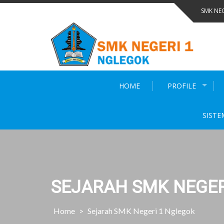
Skip
SMK NE
to
content
HOME
PROFILE
SISTE
SEJARAH SMK NEGER
Home
>
Sejarah SMK Negeri 1 Nglegok