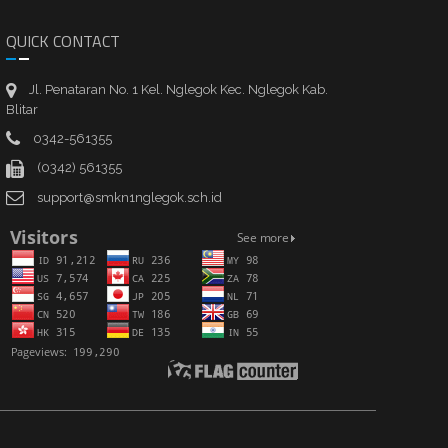
QUICK CONTACT
Jl. Penataran No. 1 Kel. Nglegok Kec. Nglegok Kab.
Blitar
0342-561355
(0342) 561355
support@smkn1nglegok.sch.id