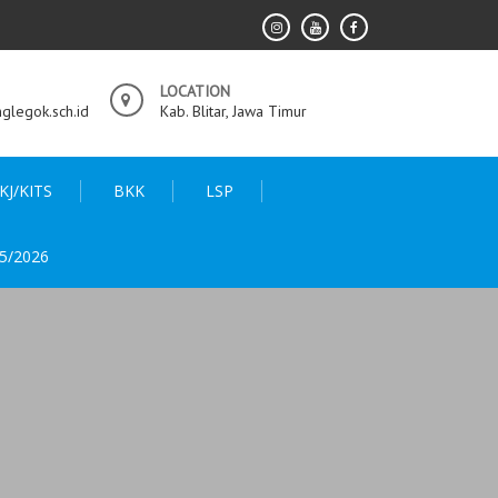
LOCATION
legok.sch.id
Kab. Blitar, Jawa Timur
KJ/KITS
BKK
LSP
5/2026