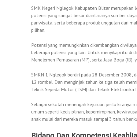
SMK Negeri Nglegok Kabupaten Blitar merupakan lem
potensi yang sangat besar diantaranya sumber daya
pariwisata, serta beberapa produk unggulan dari mak
pilihan.
Potensi yang memungkinkan dikembangkan diwilayah i
beberapa potensi yang lain. Untuk menyikapi itu di
Menejemen Pemasaran (MP), serta Jasa Boga (JB), y
SMKN 1 Nglegok berdiri pada 28 Desember 2008, d
12 rombel. Dan menginjak tahun ke tiga telah memi
Teknik Sepeda Motor (TSM) dan Teknik Elektronika In
Sebagai sekolah menengah kejuruan perlu kiranya m
umum seperti kedisiplinan, kepemimpinan, kewirausa
anak mulai dari mereka masuk sampai 3 tahun berik
Bidang Dan Kompetensi Keahli