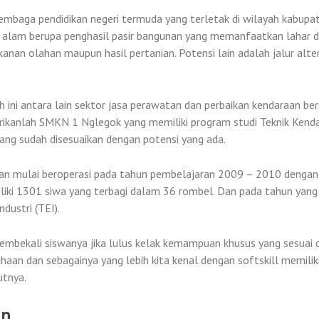
baga pendidikan negeri termuda yang terletak di wilayah kabupat
 alam berupa penghasil pasir bangunan yang memanfaatkan lahar da
anan olahan maupun hasil pertanian. Potensi lain adalah jalur alte
ni antara lain sektor jasa perawatan dan perbaikan kendaraan berm
 dirikanlah SMKN 1 Nglegok yang memiliki program studi Teknik Kenda
ang sudah disesuaikan dengan potensi yang ada.
an mulai beroperasi pada tahun pembelajaran 2009 – 2010 dengan
liki 1301 siwa yang terbagi dalam 36 rombel. Dan pada tahun yang
dustri (TEI).
embekali siswanya jika lulus kelak kemampuan khusus yang sesuai 
haan dan sebagainya yang lebih kita kenal dengan softskill memilik
utnya.
an