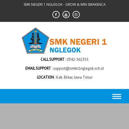
Skip
SMK NEGERI 1 NGLEGOK - GROW & WIN SMAKENCA
to
content
CALL SUPPORT
0342-561355
EMAIL SUPPORT
support@smkn1nglegok.sch.id
LOCATION
Kab. Blitar, Jawa Timur