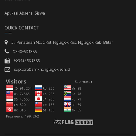
Aplikasi Absensi Siswa
QUICK CONTACT
Jl. Penataran No. 1 Kel. Nglegok Kec. Nglegok Kab. Blitar
0342-561355
(0342) 561355
support@smkn1nglegok.sch.id