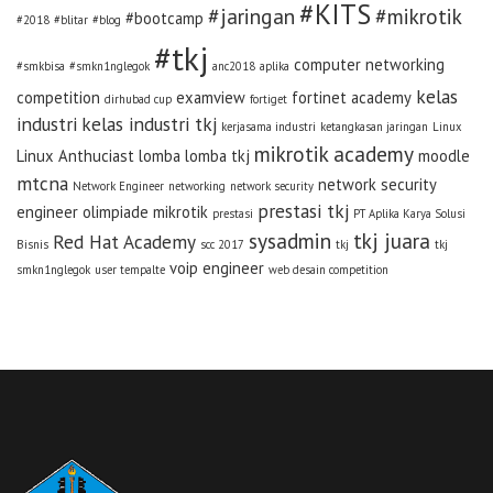
#KITS
#jaringan
#mikrotik
#bootcamp
#2018
#blitar
#blog
#tkj
computer networking
#smkbisa
#smkn1nglegok
anc2018
aplika
kelas
competition
examview
fortinet academy
dirhubad cup
fortiget
industri
kelas industri tkj
kerjasama industri
ketangkasan jaringan
Linux
mikrotik academy
Linux Anthuciast
lomba
lomba tkj
moodle
mtcna
network security
Network Engineer
networking
network security
prestasi tkj
engineer
olimpiade mikrotik
prestasi
PT Aplika Karya Solusi
sysadmin
tkj juara
Red Hat Academy
Bisnis
scc 2017
tkj
tkj
voip engineer
smkn1nglegok
user tempalte
web desain competition