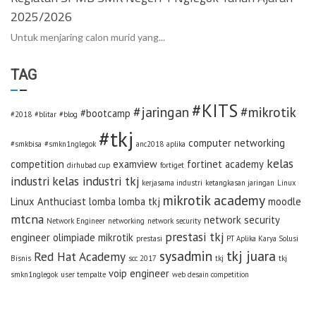
2025/2026
Untuk menjaring calon murid yang...
TAG
#KITS
#jaringan
#mikrotik
#bootcamp
#2018
#blitar
#blog
#tkj
computer networking
#smkbisa
#smkn1nglegok
anc2018
aplika
kelas
competition
examview
fortinet academy
dirhubad cup
fortiget
industri
kelas industri tkj
kerjasama industri
ketangkasan jaringan
Linux
mikrotik academy
Linux Anthuciast
lomba
lomba tkj
moodle
mtcna
network security
Network Engineer
networking
network security
prestasi tkj
engineer
olimpiade mikrotik
prestasi
PT Aplika Karya Solusi
sysadmin
tkj juara
Red Hat Academy
Bisnis
scc 2017
tkj
tkj
voip engineer
smkn1nglegok
user tempalte
web desain competition