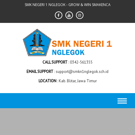
Skip
SMK NEGERI 1 NGLEGOK - GROW & WIN SMAKENCA
to
content
CALL SUPPORT
0342-561355
EMAIL SUPPORT
support@smkn1nglegok.sch.id
LOCATION
Kab. Blitar, Jawa Timur