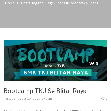
Home
>
Posts Tagged "Tag: <span>#bootcamp</span>"
Bootcamp TKJ Se-Blitar Raya
Posted on
August 14, 2018
by
admin
0