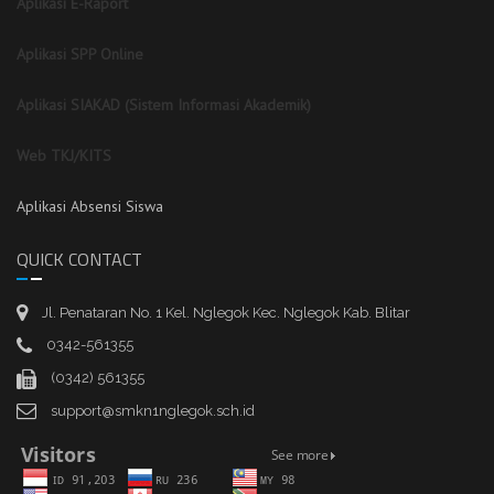
Aplikasi E-Raport
Aplikasi SPP Online
Aplikasi SIAKAD (Sistem Informasi Akademik)
Web TKJ/KITS
Aplikasi Absensi Siswa
QUICK CONTACT
Jl. Penataran No. 1 Kel. Nglegok Kec. Nglegok Kab. Blitar
0342-561355
(0342) 561355
support@smkn1nglegok.sch.id