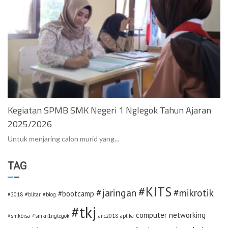
Kegiatan SPMB SMK Negeri 1 Nglegok Tahun Ajaran
2025/2026
Untuk menjaring calon murid yang...
TAG
#KITS
#jaringan
#mikrotik
#bootcamp
#2018
#blitar
#blog
#tkj
computer networking
#smkbisa
#smkn1nglegok
anc2018
aplika