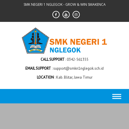
Skip
SMK NEGERI 1 NGLEGOK - GROW & WIN SMAKENCA
to
content
CALL SUPPORT
0342-561355
EMAIL SUPPORT
support@smkn1nglegok.sch.id
LOCATION
Kab. Blitar, Jawa Timur