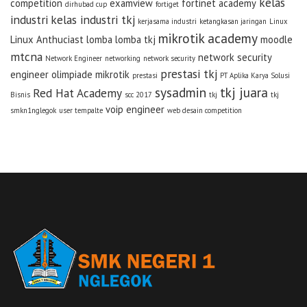
kelas
competition
examview
fortinet academy
dirhubad cup
fortiget
industri
kelas industri tkj
kerjasama industri
ketangkasan jaringan
Linux
mikrotik academy
Linux Anthuciast
lomba
lomba tkj
moodle
mtcna
network security
Network Engineer
networking
network security
prestasi tkj
engineer
olimpiade mikrotik
prestasi
PT Aplika Karya Solusi
sysadmin
tkj juara
Red Hat Academy
Bisnis
scc 2017
tkj
tkj
voip engineer
smkn1nglegok
user tempalte
web desain competition