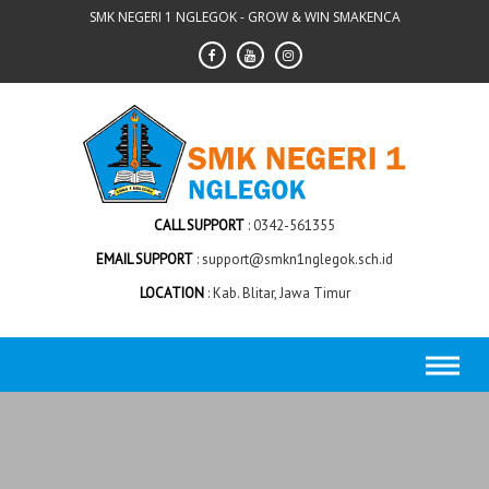
Skip
SMK NEGERI 1 NGLEGOK - GROW & WIN SMAKENCA
to
content
CALL SUPPORT
0342-561355
EMAIL SUPPORT
support@smkn1nglegok.sch.id
LOCATION
Kab. Blitar, Jawa Timur