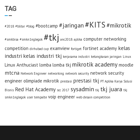
TAG
#KITS
#jaringan
#mikrotik
#bootcamp
#2018
#blitar
#blog
#tkj
computer networking
#smkbisa
#smkn1nglegok
anc2018
aplika
kelas
competition
examview
fortinet academy
dirhubad cup
fortiget
industri
kelas industri tkj
kerjasama industri
ketangkasan jaringan
Linux
mikrotik academy
Linux Anthuciast
lomba
lomba tkj
moodle
mtcna
network security
Network Engineer
networking
network security
prestasi tkj
engineer
olimpiade mikrotik
prestasi
PT Aplika Karya Solusi
sysadmin
tkj juara
Red Hat Academy
Bisnis
scc 2017
tkj
tkj
voip engineer
smkn1nglegok
user tempalte
web desain competition