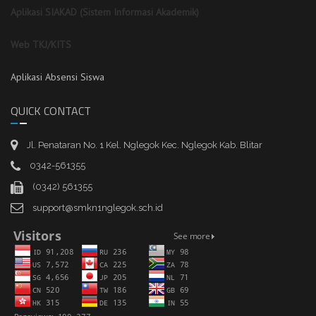
Aplikasi SIAKAD (Sistem Informasi Akademik)
Web TKJ/KITS
Aplikasi Absensi Siswa
QUICK CONTACT
Jl. Penataran No. 1 Kel. Nglegok Kec. Nglegok Kab. Blitar
0342-561355
(0342) 561355
support@smkn1nglegok.sch.id