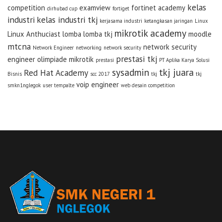
kelas
competition
examview
fortinet academy
dirhubad cup
fortiget
industri
kelas industri tkj
kerjasama industri
ketangkasan jaringan
Linux
mikrotik academy
Linux Anthuciast
lomba
lomba tkj
moodle
mtcna
network security
Network Engineer
networking
network security
prestasi tkj
engineer
olimpiade mikrotik
prestasi
PT Aplika Karya Solusi
sysadmin
tkj juara
Red Hat Academy
Bisnis
scc 2017
tkj
tkj
voip engineer
smkn1nglegok
user tempalte
web desain competition