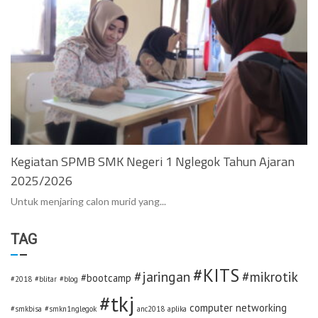
Kegiatan SPMB SMK Negeri 1 Nglegok Tahun Ajaran
2025/2026
Untuk menjaring calon murid yang...
TAG
#KITS
#jaringan
#mikrotik
#bootcamp
#2018
#blitar
#blog
#tkj
computer networking
#smkbisa
#smkn1nglegok
anc2018
aplika