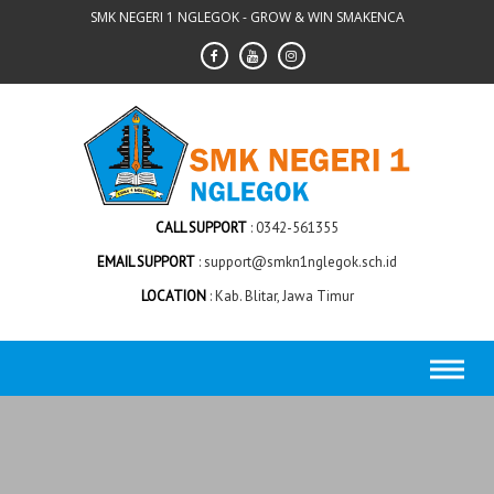
Skip
SMK NEGERI 1 NGLEGOK - GROW & WIN SMAKENCA
to
content
CALL SUPPORT
0342-561355
EMAIL SUPPORT
support@smkn1nglegok.sch.id
LOCATION
Kab. Blitar, Jawa Timur