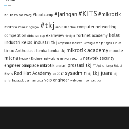
#KITS
#jaringan
#mikrotik
#bootcamp
#2018
#blitar
#blog
#tkj
computer networking
#smkbisa
#smkn1nglegok
anc2018
aplika
kelas
competition
examview
fortinet academy
dirhubad cup
fortiget
industri
kelas industri tkj
kerjasama industri
ketangkasan jaringan
Linux
mikrotik academy
Linux Anthuciast
lomba
lomba tkj
moodle
mtcna
network security
Network Engineer
networking
network security
prestasi tkj
engineer
olimpiade mikrotik
prestasi
PT Aplika Karya Solusi
sysadmin
tkj juara
Red Hat Academy
Bisnis
scc 2017
tkj
tkj
voip engineer
smkn1nglegok
user tempalte
web desain competition