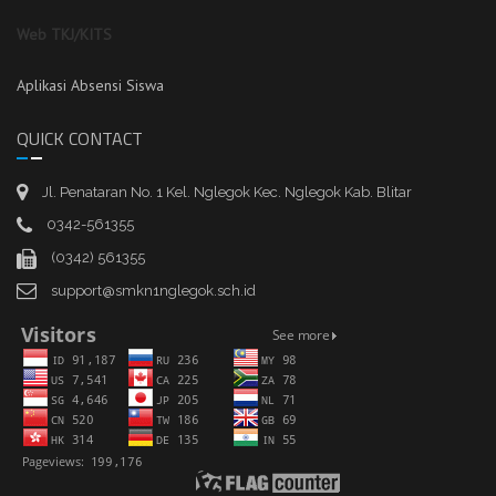
Web TKJ/KITS
Aplikasi Absensi Siswa
QUICK CONTACT
Jl. Penataran No. 1 Kel. Nglegok Kec. Nglegok Kab. Blitar
0342-561355
(0342) 561355
support@smkn1nglegok.sch.id