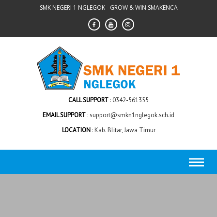
Skip
SMK NEGERI 1 NGLEGOK - GROW & WIN SMAKENCA
to
content
CALL SUPPORT
0342-561355
EMAIL SUPPORT
support@smkn1nglegok.sch.id
LOCATION
Kab. Blitar, Jawa Timur