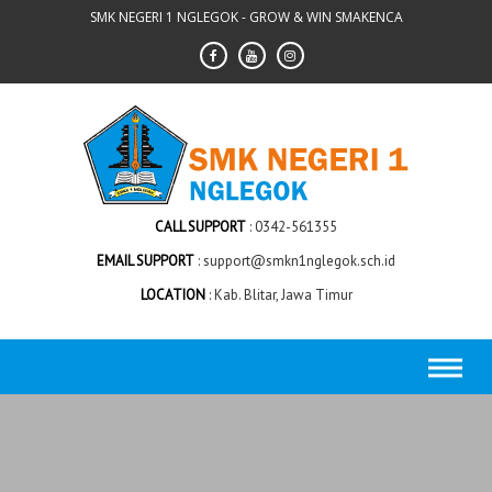
Skip
SMK NEGERI 1 NGLEGOK - GROW & WIN SMAKENCA
to
content
CALL SUPPORT
0342-561355
EMAIL SUPPORT
support@smkn1nglegok.sch.id
LOCATION
Kab. Blitar, Jawa Timur