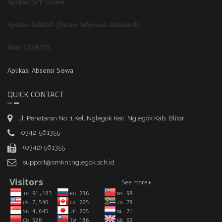
Aplikasi SPP Online
Aplikasi SIAKAD (Sistem Informasi Akademik)
Web TKJ/KITS
Aplikasi Absensi Siswa
QUICK CONTACT
Jl. Penataran No. 1 Kel. Nglegok Kec. Nglegok Kab. Blitar
0342-561355
(0342) 561355
support@smkn1nglegok.sch.id