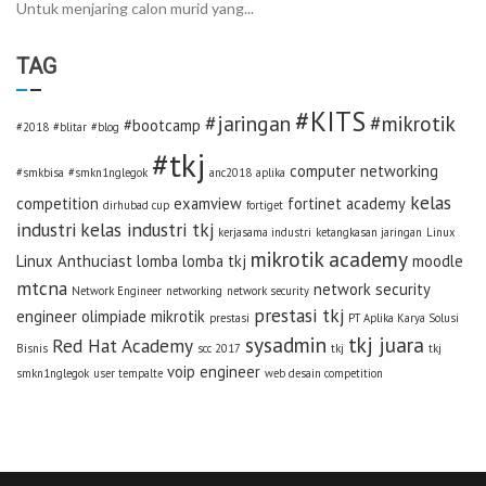
Untuk menjaring calon murid yang...
TAG
#KITS
#jaringan
#mikrotik
#bootcamp
#2018
#blitar
#blog
#tkj
computer networking
#smkbisa
#smkn1nglegok
anc2018
aplika
kelas
competition
examview
fortinet academy
dirhubad cup
fortiget
industri
kelas industri tkj
kerjasama industri
ketangkasan jaringan
Linux
mikrotik academy
Linux Anthuciast
lomba
lomba tkj
moodle
mtcna
network security
Network Engineer
networking
network security
prestasi tkj
engineer
olimpiade mikrotik
prestasi
PT Aplika Karya Solusi
sysadmin
tkj juara
Red Hat Academy
Bisnis
scc 2017
tkj
tkj
voip engineer
smkn1nglegok
user tempalte
web desain competition