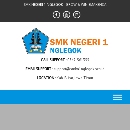
Skip
SMK NEGERI 1 NGLEGOK - GROW & WIN SMAKENCA
to
content
CALL SUPPORT
0342-561355
EMAIL SUPPORT
support@smkn1nglegok.sch.id
LOCATION
Kab. Blitar, Jawa Timur