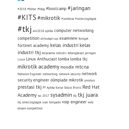
#jaringan
#bootcamp
#2018
#blitar
#blog
#KITS
#mikrotik
#smkbisa
#smkn1nglegok
#tkj
computer networking
anc2018
aplika
competition
examview
dirhubad cup
fortiget
kelas industri
kelas
fortinet academy
industri tkj
kerjasama industri
ketangkasan jaringan
Linux Anthuciast
lomba
lomba tkj
Linux
mikrotik academy
mtcna
moodle
network
Network Engineer
networking
network security
security engineer
olimpiade mikrotik
prestasi
prestasi tkj
Red Hat
PT Aplika Karya Solusi Bisnis
sysadmin
tkj juara
Academy
scc 2017
tkj
voip engineer
tkj smkn1nglegok
user tempalte
web
desain competition