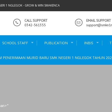
GERI 1 NGLEGOK - GROW & WIN SMAKENCA
CALL SUPPORT
EMAIL SUPPORT
0342-561355
support@smkn1ng
SCHOOL STAFF
PUBLICATION
INBIS
T
M PENERIMAAN MURID BARU SMK NEGERI 1 NGLEGOK TAHUN 202
pan>"