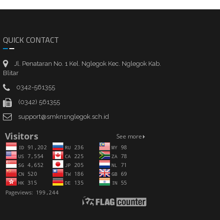
QUICK CONTACT
Jl. Penataran No. 1 Kel. Nglegok Kec. Nglegok Kab.
Blitar
0342-561355
(0342) 561355
support@smkn1nglegok.sch.id