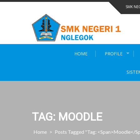
Skip
SMK NE
to
content
HOME
PROFILE
SISTE
TAG: MOODLE
Home
>
Posts Tagged "Tag: <span>moodle</s