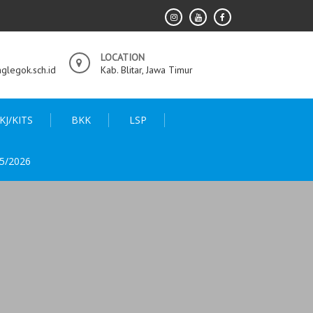
LOCATION
legok.sch.id
Kab. Blitar, Jawa Timur
KJ/KITS
BKK
LSP
5/2026