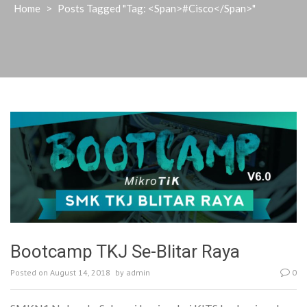
Home
>
Posts Tagged "Tag: <span>#cisco</span>"
Bootcamp TKJ Se-Blitar Raya
Posted on
August 14, 2018
by
admin
0