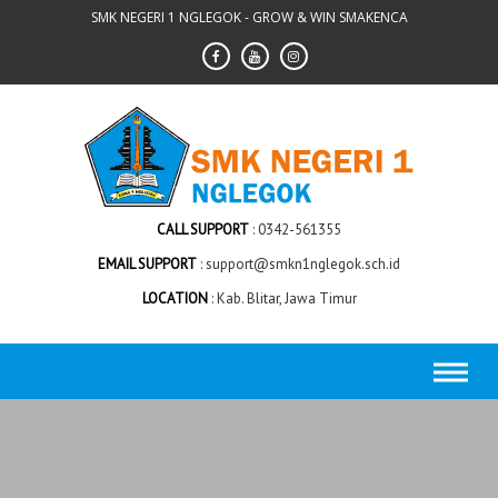
Skip
SMK NEGERI 1 NGLEGOK - GROW & WIN SMAKENCA
to
content
CALL SUPPORT
0342-561355
EMAIL SUPPORT
support@smkn1nglegok.sch.id
LOCATION
Kab. Blitar, Jawa Timur