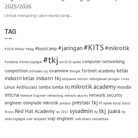
2025/2026
Untuk menjaring calon murid yang...
TAG
#KITS
#jaringan
#mikrotik
#bootcamp
#2018
#blitar
#blog
#tkj
computer networking
#smkbisa
#smkn1nglegok
anc2018
aplika
kelas
competition
examview
fortinet academy
dirhubad cup
fortiget
industri
kelas industri tkj
kerjasama industri
ketangkasan jaringan
Linux
mikrotik academy
Linux Anthuciast
lomba
lomba tkj
moodle
mtcna
network security
Network Engineer
networking
network security
prestasi tkj
engineer
olimpiade mikrotik
prestasi
PT Aplika Karya Solusi
sysadmin
tkj juara
Red Hat Academy
Bisnis
scc 2017
tkj
tkj
voip engineer
smkn1nglegok
user tempalte
web desain competition