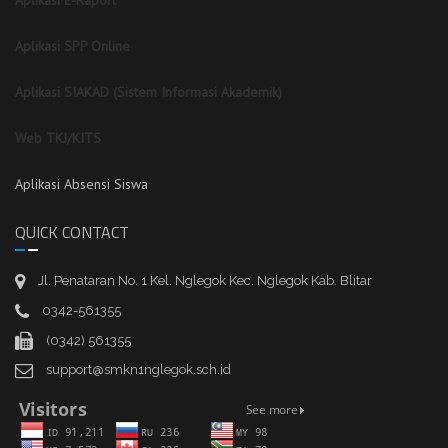
Aplikasi E-Raport
Aplikasi SPP Online
Aplikasi SIAKAD (Sistem Informasi Akademik)
Web TKJ/KITS
Aplikasi Absensi Siswa
QUICK CONTACT
Jl. Penataran No. 1 Kel. Nglegok Kec. Nglegok Kab. Blitar
0342-561355
(0342) 561355
support@smkn1nglegok.sch.id