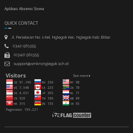
Aplikasi Absensi Siswa
QUICK CONTACT
Jl. Penataran No. 1 Kel. Nglegok Kec. Nglegok Kab. Blitar
0342-561355
(0342) 561355
support@smkn1nglegok.sch.id