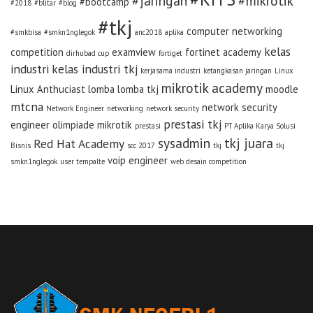
#jaringan
#mikrotik
#bootcamp
#2018
#blitar
#blog
#tkj
computer networking
#smkbisa
#smkn1nglegok
anc2018
aplika
kelas
competition
examview
fortinet academy
dirhubad cup
fortiget
industri
kelas industri tkj
kerjasama industri
ketangkasan jaringan
Linux
mikrotik academy
Linux Anthuciast
lomba
lomba tkj
moodle
mtcna
network security
Network Engineer
networking
network security
prestasi tkj
engineer
olimpiade mikrotik
prestasi
PT Aplika Karya Solusi
sysadmin
tkj juara
Red Hat Academy
Bisnis
scc 2017
tkj
tkj
voip engineer
smkn1nglegok
user tempalte
web desain competition