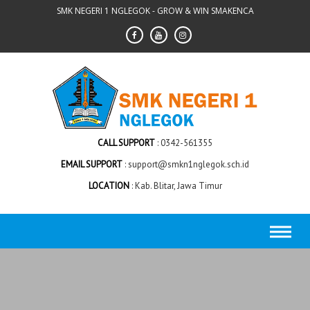
Skip
SMK NEGERI 1 NGLEGOK - GROW & WIN SMAKENCA
to
content
CALL SUPPORT
0342-561355
EMAIL SUPPORT
support@smkn1nglegok.sch.id
LOCATION
Kab. Blitar, Jawa Timur