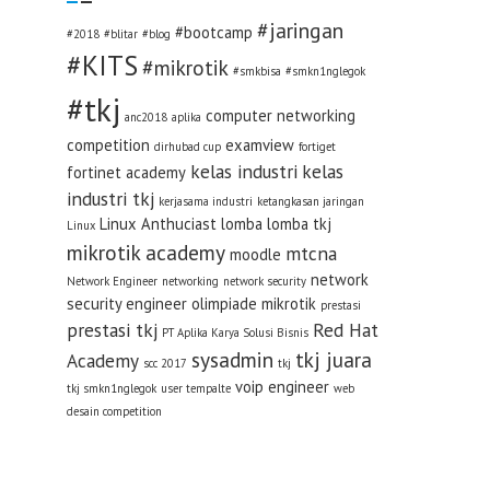
#jaringan
#bootcamp
#2018
#blitar
#blog
#KITS
#mikrotik
#smkbisa
#smkn1nglegok
#tkj
computer networking
anc2018
aplika
competition
examview
dirhubad cup
fortiget
kelas industri
kelas
fortinet academy
industri tkj
kerjasama industri
ketangkasan jaringan
Linux Anthuciast
lomba
lomba tkj
Linux
mikrotik academy
mtcna
moodle
network
Network Engineer
networking
network security
security engineer
olimpiade mikrotik
prestasi
prestasi tkj
Red Hat
PT Aplika Karya Solusi Bisnis
sysadmin
tkj juara
Academy
scc 2017
tkj
voip engineer
tkj smkn1nglegok
user tempalte
web
desain competition