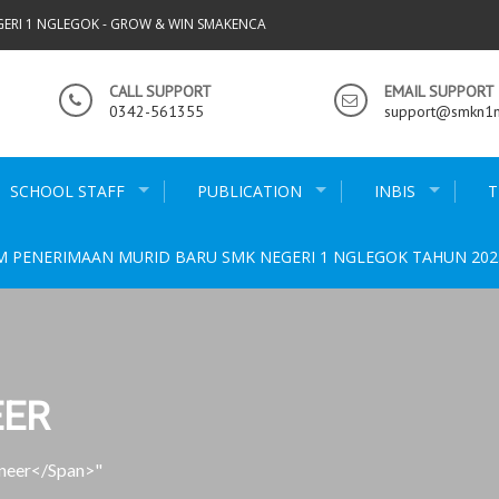
GERI 1 NGLEGOK - GROW & WIN SMAKENCA
CALL SUPPORT
EMAIL SUPPORT
0342-561355
support@smkn1ng
SCHOOL STAFF
PUBLICATION
INBIS
T
M PENERIMAAN MURID BARU SMK NEGERI 1 NGLEGOK TAHUN 202
EER
ineer</span>"