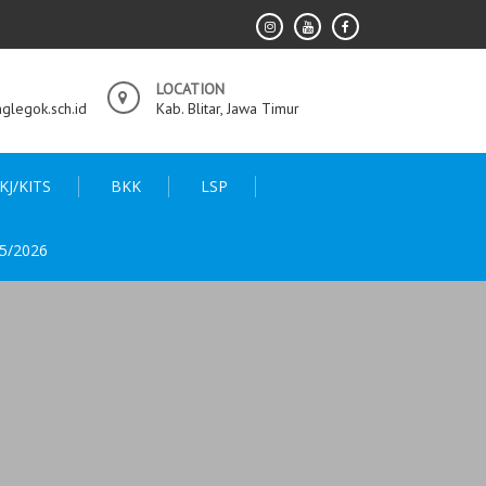
LOCATION
legok.sch.id
Kab. Blitar, Jawa Timur
KJ/KITS
BKK
LSP
5/2026