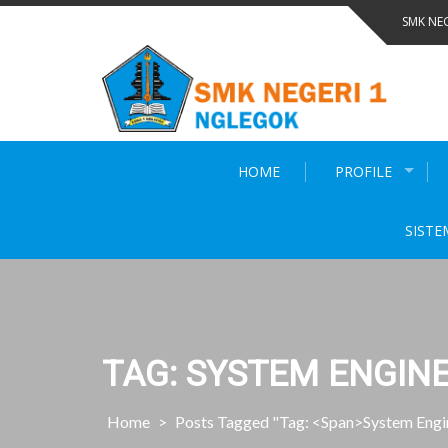
Skip
SMK NE
to
content
HOME
PROFILE
SISTE
TAG: SYSTEM ENGIN
Home
>
Posts Tagged "Tag: <span>System Eng