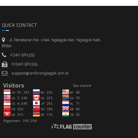
QUICK CONTACT
Jl. Penataran No. 1 Kel. Nglegok Kec. Nglegok Kab.
Blitar
0342-561355
(0342) 561355
support@smkn1nglegok.sch.id