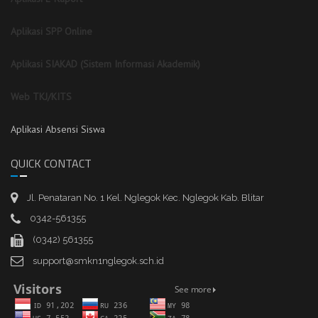
Aplikasi SPP Online
Aplikasi SIAKAD (Sistem Informasi Akademik)
Web TKJ/KITS
Aplikasi Absensi Siswa
QUICK CONTACT
Jl. Penataran No. 1 Kel. Nglegok Kec. Nglegok Kab. Blitar
0342-561355
(0342) 561355
support@smkn1nglegok.sch.id