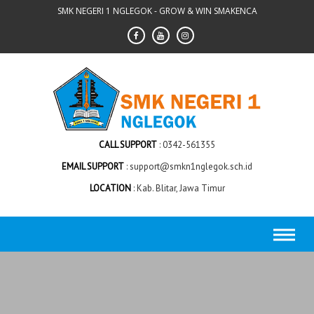
Skip
SMK NEGERI 1 NGLEGOK - GROW & WIN SMAKENCA
to
content
CALL SUPPORT
0342-561355
EMAIL SUPPORT
support@smkn1nglegok.sch.id
LOCATION
Kab. Blitar, Jawa Timur