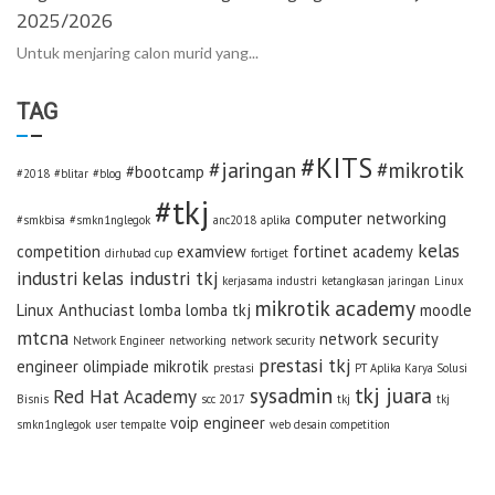
2025/2026
Untuk menjaring calon murid yang...
TAG
#KITS
#jaringan
#mikrotik
#bootcamp
#2018
#blitar
#blog
#tkj
computer networking
#smkbisa
#smkn1nglegok
anc2018
aplika
kelas
competition
examview
fortinet academy
dirhubad cup
fortiget
industri
kelas industri tkj
kerjasama industri
ketangkasan jaringan
Linux
mikrotik academy
Linux Anthuciast
lomba
lomba tkj
moodle
mtcna
network security
Network Engineer
networking
network security
prestasi tkj
engineer
olimpiade mikrotik
prestasi
PT Aplika Karya Solusi
sysadmin
tkj juara
Red Hat Academy
Bisnis
scc 2017
tkj
tkj
voip engineer
smkn1nglegok
user tempalte
web desain competition