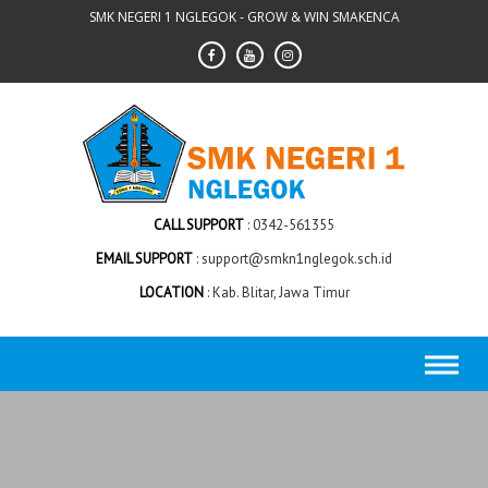
Skip
SMK NEGERI 1 NGLEGOK - GROW & WIN SMAKENCA
to
content
CALL SUPPORT
0342-561355
EMAIL SUPPORT
support@smkn1nglegok.sch.id
LOCATION
Kab. Blitar, Jawa Timur