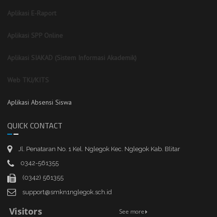
Aplikasi E-Raport
Aplikasi SPP Online
Aplikasi SIAKAD (Sistem Informasi Akademik)
Web TKJ/KITS
Aplikasi Absensi Siswa
QUICK CONTACT
Jl. Penataran No. 1 Kel. Nglegok Kec. Nglegok Kab. Blitar
0342-561355
(0342) 561355
support@smkn1nglegok.sch.id