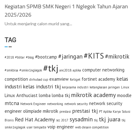
Kegiatan SPMB SMK Negeri 1 Nglegok Tahun Ajaran
2025/2026
Untuk menjaring calon murid yang...
TAG
#KITS
#jaringan
#mikrotik
#bootcamp
#2018
#blitar
#blog
#tkj
computer networking
#smkbisa
#smkn1nglegok
anc2018
aplika
kelas
competition
examview
fortinet academy
dirhubad cup
fortiget
industri
kelas industri tkj
kerjasama industri
ketangkasan jaringan
Linux
mikrotik academy
Linux Anthuciast
lomba
lomba tkj
moodle
mtcna
network security
Network Engineer
networking
network security
prestasi tkj
engineer
olimpiade mikrotik
prestasi
PT Aplika Karya Solusi
sysadmin
tkj juara
Red Hat Academy
Bisnis
scc 2017
tkj
tkj
voip engineer
smkn1nglegok
user tempalte
web desain competition