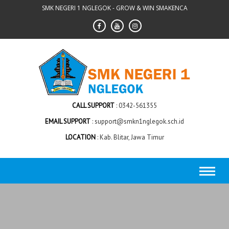
Skip
SMK NEGERI 1 NGLEGOK - GROW & WIN SMAKENCA
to
content
CALL SUPPORT
0342-561355
EMAIL SUPPORT
support@smkn1nglegok.sch.id
LOCATION
Kab. Blitar, Jawa Timur