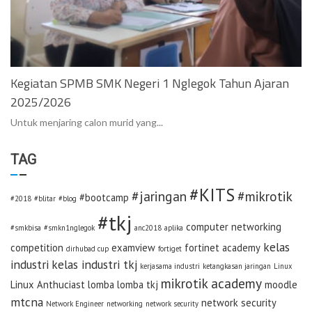
Kegiatan SPMB SMK Negeri 1 Nglegok Tahun Ajaran
2025/2026
Untuk menjaring calon murid yang...
TAG
#KITS
#jaringan
#mikrotik
#bootcamp
#2018
#blitar
#blog
#tkj
computer networking
#smkbisa
#smkn1nglegok
anc2018
aplika
kelas
competition
examview
fortinet academy
dirhubad cup
fortiget
industri
kelas industri tkj
kerjasama industri
ketangkasan jaringan
Linux
mikrotik academy
Linux Anthuciast
lomba
lomba tkj
moodle
mtcna
network security
Network Engineer
networking
network security