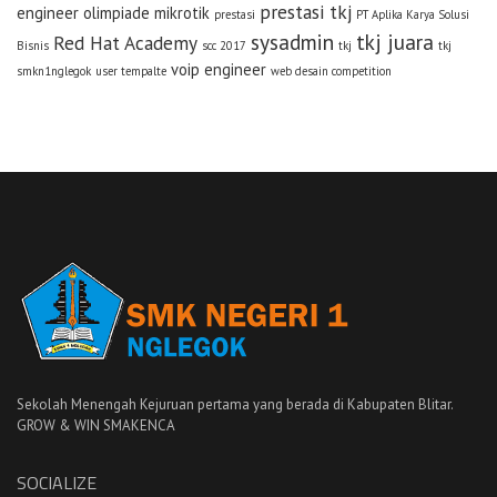
prestasi tkj
engineer
olimpiade mikrotik
prestasi
PT Aplika Karya Solusi
sysadmin
tkj juara
Red Hat Academy
Bisnis
scc 2017
tkj
tkj
voip engineer
smkn1nglegok
user tempalte
web desain competition
Sekolah Menengah Kejuruan pertama yang berada di Kabupaten Blitar.
GROW & WIN SMAKENCA
SOCIALIZE