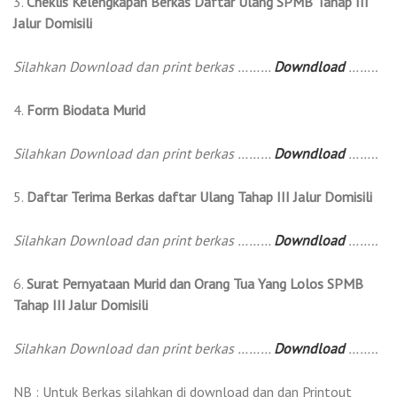
3.
Cheklis Kelengkapan Berkas Daftar Ulang SPMB Tahap III
Jalur Domisili
Silahkan Download dan print berkas ………
Downdload
……..
4.
Form Biodata Murid
Silahkan Download dan print berkas ………
Downdload
……..
5.
Daftar Terima Berkas daftar Ulang
Tahap III
Jalur Domisili
Silahkan Download dan print berkas ………
Downdload
……..
6.
Surat Pernyataan Murid dan Orang Tua Yang Lolos SPMB
Tahap III Jalur Domisili
Silahkan Download dan print berkas ………
Downdload
……..
NB : Untuk Berkas silahkan di download dan dan Printout