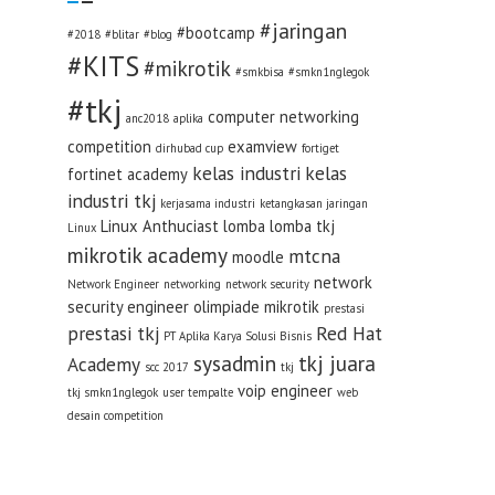
#jaringan
#bootcamp
#2018
#blitar
#blog
#KITS
#mikrotik
#smkbisa
#smkn1nglegok
#tkj
computer networking
anc2018
aplika
competition
examview
dirhubad cup
fortiget
kelas industri
kelas
fortinet academy
industri tkj
kerjasama industri
ketangkasan jaringan
Linux Anthuciast
lomba
lomba tkj
Linux
mikrotik academy
mtcna
moodle
network
Network Engineer
networking
network security
security engineer
olimpiade mikrotik
prestasi
prestasi tkj
Red Hat
PT Aplika Karya Solusi Bisnis
sysadmin
tkj juara
Academy
scc 2017
tkj
voip engineer
tkj smkn1nglegok
user tempalte
web
desain competition