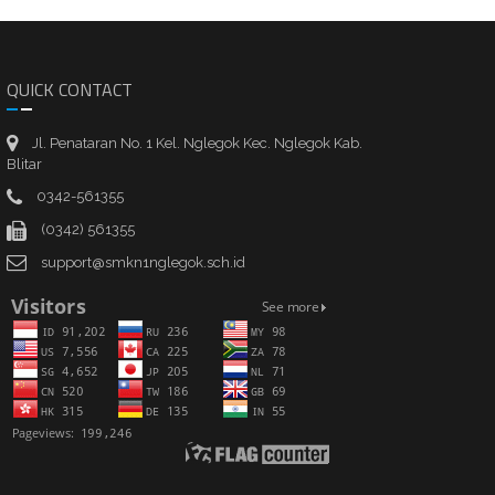
QUICK CONTACT
Jl. Penataran No. 1 Kel. Nglegok Kec. Nglegok Kab.
Blitar
0342-561355
(0342) 561355
support@smkn1nglegok.sch.id