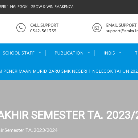
GERI 1 NGLEGOK - GROW & WIN SMAKENCA
CALL SUPPORT
EMAIL SUPPORT
0342-561355
support@smkn1ng
SCHOOL STAFF
PUBLICATION
INBIS
T
M PENERIMAAN MURID BARU SMK NEGERI 1 NGLEGOK TAHUN 202
AKHIR SEMESTER TA. 2023/
hir Semester TA. 2023/2024