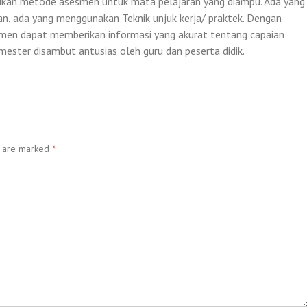
entukan metode asesmen untuk mata pelajaran yang diampu. Ada yang
ian, ada yang menggunakan Teknik unjuk kerja/ praktek. Dengan
men dapat memberikan informasi yang akurat tentang capaian
emester disambut antusias oleh guru dan peserta didik.
s are marked
*