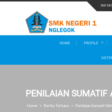
Skip
SMK NE
to
content
HOME
PROFILE
SISTE
PENILAIAN SUMATIF 
Home
>
Berita Terbaru
>
Penilaian Sumatif Ak