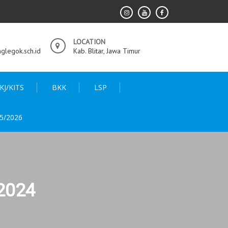
LOCATION
legok.sch.id
Kab. Blitar, Jawa Timur
KJ/KITS
BKK
LSP
5/2026
2024