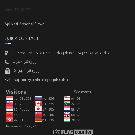
Web TKJ/KITS
Aplikasi Absensi Siswa
QUICK CONTACT
Jl. Penataran No. 1 Kel. Nglegok Kec. Nglegok Kab. Blitar
0342-561355
(0342) 561355
support@smkn1nglegok.sch.id