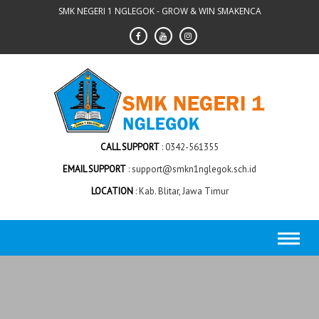
Skip
SMK NEGERI 1 NGLEGOK - GROW & WIN SMAKENCA
to
content
CALL SUPPORT
0342-561355
EMAIL SUPPORT
support@smkn1nglegok.sch.id
LOCATION
Kab. Blitar, Jawa Timur