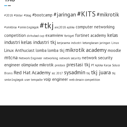
#KITS
#jaringan
#mikrotik
#bootcamp
#2018
#blitar
#blog
#tkj
computer networking
#smkbisa
#smkn1nglegok
anc2018
aplika
kelas
competition
examview
fortinet academy
dirhubad cup
fortiget
industri
kelas industri tkj
kerjasama industri
ketangkasan jaringan
Linux
mikrotik academy
Linux Anthuciast
lomba
lomba tkj
moodle
mtcna
network security
Network Engineer
networking
network security
prestasi tkj
engineer
olimpiade mikrotik
prestasi
PT Aplika Karya Solusi
sysadmin
tkj juara
Red Hat Academy
Bisnis
scc 2017
tkj
tkj
voip engineer
smkn1nglegok
user tempalte
web desain competition