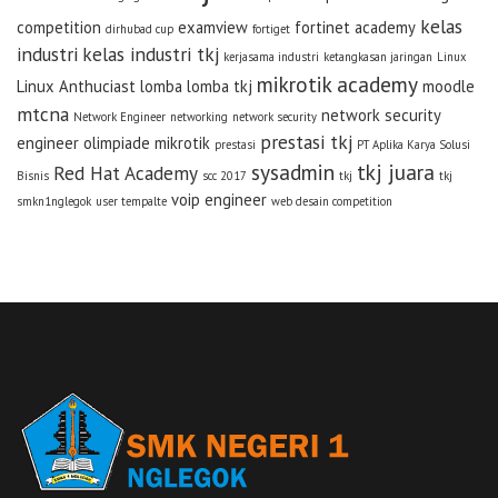
kelas
competition
examview
fortinet academy
dirhubad cup
fortiget
industri
kelas industri tkj
kerjasama industri
ketangkasan jaringan
Linux
mikrotik academy
Linux Anthuciast
lomba
lomba tkj
moodle
mtcna
network security
Network Engineer
networking
network security
prestasi tkj
engineer
olimpiade mikrotik
prestasi
PT Aplika Karya Solusi
sysadmin
tkj juara
Red Hat Academy
Bisnis
scc 2017
tkj
tkj
voip engineer
smkn1nglegok
user tempalte
web desain competition