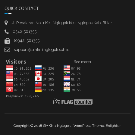
QUICK CONTACT
Jl. Penataran No. 1 Kel. Nglegok Kec. Nglegok Kab. Blitar
0342-561355
(0342) 561355
support@smkn1nglegok.sch.id
Copyright © 2018 SMKN 1 Nglegok | WordPress Theme:
Enlighten