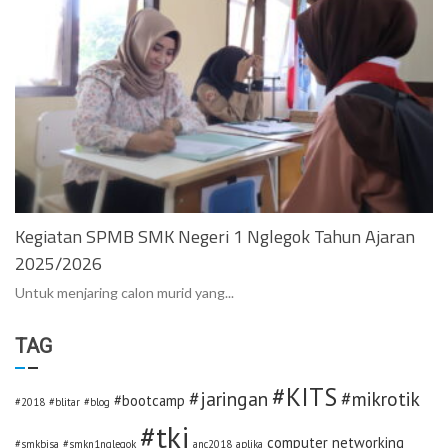
Kegiatan SPMB SMK Negeri 1 Nglegok Tahun Ajaran
2025/2026
Untuk menjaring calon murid yang...
TAG
#KITS
#jaringan
#mikrotik
#bootcamp
#2018
#blitar
#blog
#tkj
computer networking
#smkbisa
#smkn1nglegok
anc2018
aplika