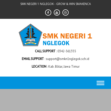
Skip
SMK NEGERI 1 NGLEGOK - GROW & WIN SMAKENCA
to
content
CALL SUPPORT
0342-561355
EMAIL SUPPORT
support@smkn1nglegok.sch.id
LOCATION
Kab. Blitar, Jawa Timur