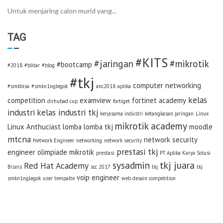
Untuk menjaring calon murid yang...
TAG
#KITS
#jaringan
#mikrotik
#bootcamp
#2018
#blitar
#blog
#tkj
computer networking
#smkbisa
#smkn1nglegok
anc2018
aplika
kelas
competition
examview
fortinet academy
dirhubad cup
fortiget
industri
kelas industri tkj
kerjasama industri
ketangkasan jaringan
Linux
mikrotik academy
Linux Anthuciast
lomba
lomba tkj
moodle
mtcna
network security
Network Engineer
networking
network security
prestasi tkj
engineer
olimpiade mikrotik
prestasi
PT Aplika Karya Solusi
sysadmin
tkj juara
Red Hat Academy
Bisnis
scc 2017
tkj
tkj
voip engineer
smkn1nglegok
user tempalte
web desain competition