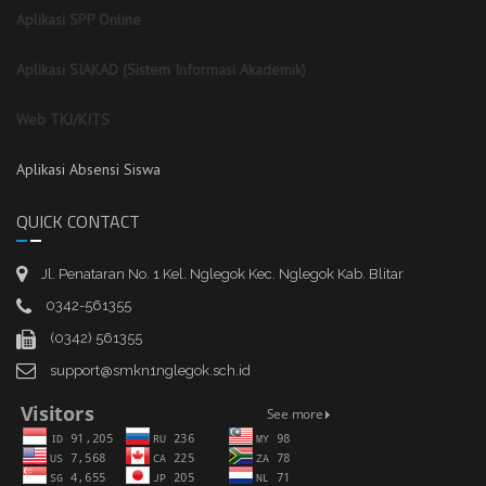
Aplikasi SPP Online
Aplikasi SIAKAD (Sistem Informasi Akademik)
Web TKJ/KITS
Aplikasi Absensi Siswa
QUICK CONTACT
Jl. Penataran No. 1 Kel. Nglegok Kec. Nglegok Kab. Blitar
0342-561355
(0342) 561355
support@smkn1nglegok.sch.id