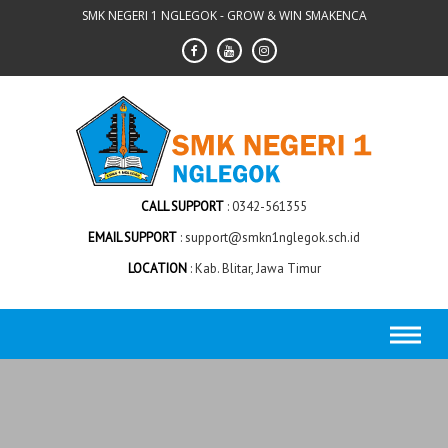
Skip
SMK NEGERI 1 NGLEGOK - GROW & WIN SMAKENCA
to
content
CALL SUPPORT
0342-561355
EMAIL SUPPORT
support@smkn1nglegok.sch.id
LOCATION
Kab. Blitar, Jawa Timur