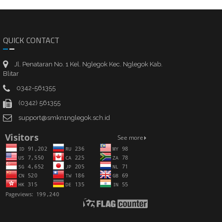
QUICK CONTACT
Jl. Penataran No. 1 Kel. Nglegok Kec. Nglegok Kab.
Blitar
0342-561355
(0342) 561355
support@smkn1nglegok.sch.id