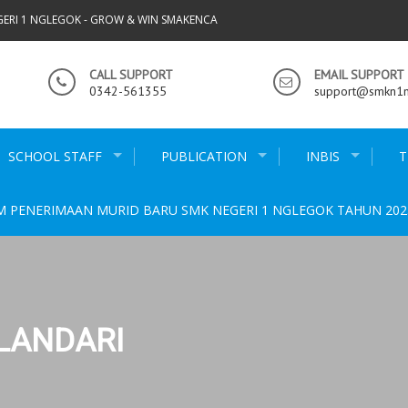
GERI 1 NGLEGOK - GROW & WIN SMAKENCA
CALL SUPPORT
EMAIL SUPPORT
0342-561355
support@smkn1ng
SCHOOL STAFF
PUBLICATION
INBIS
T
M PENERIMAAN MURID BARU SMK NEGERI 1 NGLEGOK TAHUN 202
ULANDARI