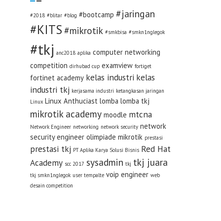
#jaringan
#bootcamp
#2018
#blitar
#blog
#KITS
#mikrotik
#smkbisa
#smkn1nglegok
#tkj
computer networking
anc2018
aplika
competition
examview
dirhubad cup
fortiget
kelas industri
kelas
fortinet academy
industri tkj
kerjasama industri
ketangkasan jaringan
Linux Anthuciast
lomba
lomba tkj
Linux
mikrotik academy
mtcna
moodle
network
Network Engineer
networking
network security
security engineer
olimpiade mikrotik
prestasi
prestasi tkj
Red Hat
PT Aplika Karya Solusi Bisnis
sysadmin
tkj juara
Academy
scc 2017
tkj
voip engineer
tkj smkn1nglegok
user tempalte
web
desain competition