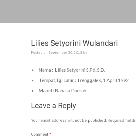
Lilies Setyorini Wulandari
Posted on
September 30, 2018
by
N
ama
:
L
ilies Setyorini S.Pd.,S.D.
T
empat,Tgl Lahir
: T
renggalek, 1 April 1992
M
apel
: B
ahasa Daerah
Leave a Reply
Your email address will not be published.
Required field
Comment
*