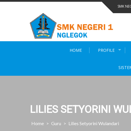
Skip
SMK NE
to
content
HOME
PROFILE
SISTE
LILIES SETYORINI W
Home
>
Guru
>
Lilies Setyorini Wulandari