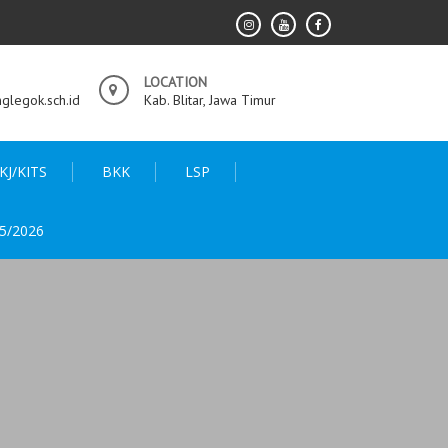
LOCATION
legok.sch.id
Kab. Blitar, Jawa Timur
KJ/KITS
BKK
LSP
5/2026