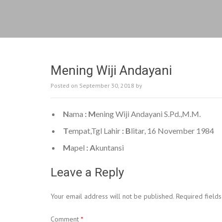
Mening Wiji Andayani
Posted on
September 30, 2018
by
N
ama
:
M
ening Wiji Andayani S.Pd.,M.M.
T
empat,Tgl Lahir
: B
litar, 16 November 1984
M
apel
: A
kuntansi
Leave a Reply
Your email address will not be published.
Required field
Comment
*