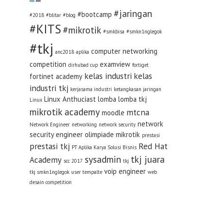
#jaringan
#bootcamp
#2018
#blitar
#blog
#KITS
#mikrotik
#smkbisa
#smkn1nglegok
#tkj
computer networking
anc2018
aplika
competition
examview
dirhubad cup
fortiget
kelas industri
kelas
fortinet academy
industri tkj
kerjasama industri
ketangkasan jaringan
Linux Anthuciast
lomba
lomba tkj
Linux
mikrotik academy
mtcna
moodle
network
Network Engineer
networking
network security
security engineer
olimpiade mikrotik
prestasi
prestasi tkj
Red Hat
PT Aplika Karya Solusi Bisnis
sysadmin
tkj juara
Academy
scc 2017
tkj
voip engineer
tkj smkn1nglegok
user tempalte
web
desain competition