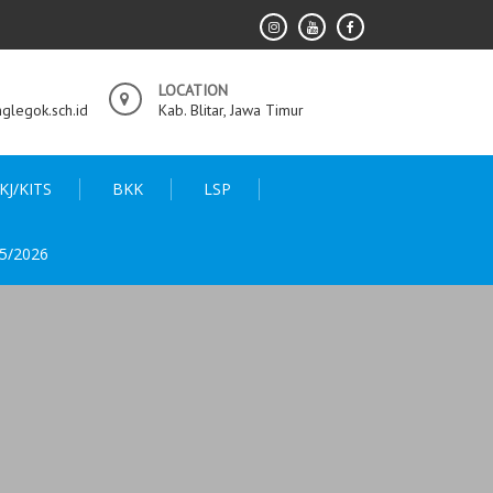
LOCATION
legok.sch.id
Kab. Blitar, Jawa Timur
KJ/KITS
BKK
LSP
5/2026