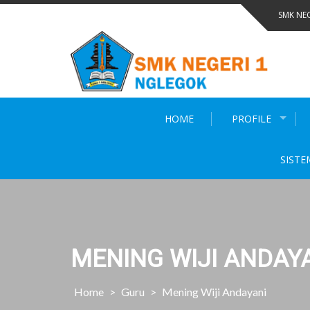
Skip
SMK NE
to
content
HOME
PROFILE
SISTE
MENING WIJI ANDAY
Home
>
Guru
>
Mening Wiji Andayani