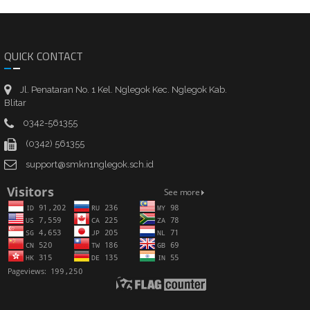
QUICK CONTACT
Jl. Penataran No. 1 Kel. Nglegok Kec. Nglegok Kab.
Blitar
0342-561355
(0342) 561355
support@smkn1nglegok.sch.id