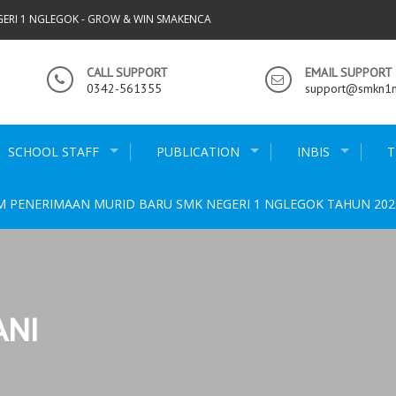
GERI 1 NGLEGOK - GROW & WIN SMAKENCA
CALL SUPPORT
EMAIL SUPPORT
0342-561355
support@smkn1ng
SCHOOL STAFF
PUBLICATION
INBIS
T
M PENERIMAAN MURID BARU SMK NEGERI 1 NGLEGOK TAHUN 202
ANI