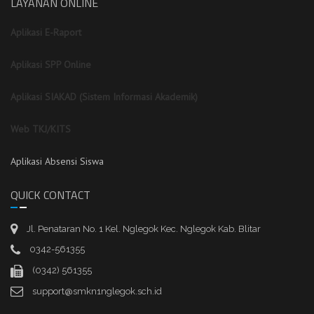
LAYANAN ONLINE
Aplikasi E-Raport
Aplikasi SPP Online
Aplikasi SIAKAD (Sistem Informasi Akademik)
Web TKJ/KITS
Aplikasi Absensi Siswa
QUICK CONTACT
Jl. Penataran No. 1 Kel. Nglegok Kec. Nglegok Kab. Blitar
0342-561355
(0342) 561355
support@smkn1nglegok.sch.id