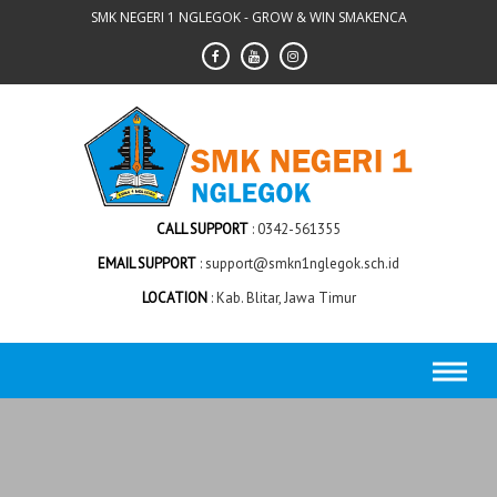
Skip
SMK NEGERI 1 NGLEGOK - GROW & WIN SMAKENCA
to
content
CALL SUPPORT
0342-561355
EMAIL SUPPORT
support@smkn1nglegok.sch.id
LOCATION
Kab. Blitar, Jawa Timur