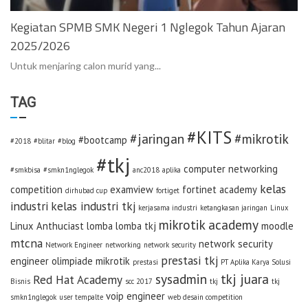
Kegiatan SPMB SMK Negeri 1 Nglegok Tahun Ajaran
2025/2026
Untuk menjaring calon murid yang...
TAG
#KITS
#jaringan
#mikrotik
#bootcamp
#2018
#blitar
#blog
#tkj
computer networking
#smkbisa
#smkn1nglegok
anc2018
aplika
kelas
competition
examview
fortinet academy
dirhubad cup
fortiget
industri
kelas industri tkj
kerjasama industri
ketangkasan jaringan
Linux
mikrotik academy
Linux Anthuciast
lomba
lomba tkj
moodle
mtcna
network security
Network Engineer
networking
network security
prestasi tkj
engineer
olimpiade mikrotik
prestasi
PT Aplika Karya Solusi
sysadmin
tkj juara
Red Hat Academy
Bisnis
scc 2017
tkj
tkj
voip engineer
smkn1nglegok
user tempalte
web desain competition